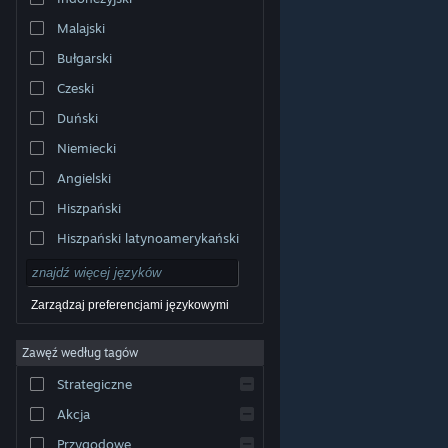
Malajski
Bułgarski
Czeski
Duński
Niemiecki
Angielski
Hiszpański
Hiszpański latynoamerykański
Zarządzaj preferencjami językowymi
Zawęź według tagów
© Valve Corporation. Wszelkie prawa zastrzeżone.
Wszystkie znaki handlowe są własnością ich prawnych
Strategiczne
właścicieli w Stanach Zjednoczonych i innych krajach.
Polityka prywatności
|
Informacje prawne
|
Ułatwienia
dostępu
|
Umowa użytkownika Steam
|
Zwrot
Akcja
pieniędzy
|
Ciasteczka
Przygodowe