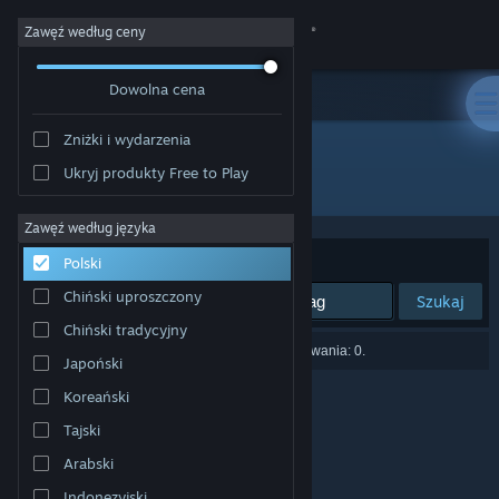
Zaloguj się
Zawęź według ceny
Dowolna cena
Sklep
Zniżki i wydarzenia
Społeczność
Ukryj produkty Free to Play
Producent: Damian
Informacje
Zawęź według języka
Sortuj według:
Trafność
Polski
Wsparcie
Chiński uproszczony
Szukaj
Chiński tradycyjny
Zmień język
Liczba wyników pasujących do twojego wyszukiwania: 0.
Japoński
Pobierz aplikację mobilną Steam
Koreański
Tajski
Wersja przeglądarkowa
Arabski
Indonezyjski