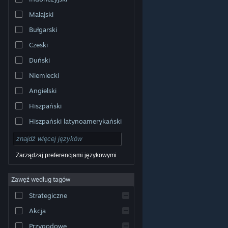
Malajski
Bułgarski
Czeski
Duński
Niemiecki
Angielski
Hiszpański
Hiszpański latynoamerykański
Zarządzaj preferencjami językowymi
Zawęź według tagów
© Valve Corporation. Wszelkie prawa zastrzeżone.
Wszystkie znaki handlowe są własnością ich prawnych
Strategiczne
właścicieli w Stanach Zjednoczonych i innych krajach.
Polityka prywatności
|
Informacje prawne
|
Ułatwienia
dostępu
|
Umowa użytkownika Steam
|
Zwrot
Akcja
pieniędzy
|
Ciasteczka
Przygodowe