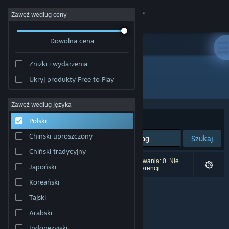
Zaloguj się
Zawęź według ceny
Dowolna cena
Sklep
Zniżki i wydarzenia
Społeczność
Ukryj produkty Free to Play
Producent: DCGsoft
Informacje
Zawęź według języka
Sortuj według:
Trafność
Polski
Wsparcie
Chiński uproszczony
Szukaj
Chiński tradycyjny
Zmień język
Liczba wyników pasujących do twojego wyszukiwania: 0. Nie
Japoński
uwzględniono 1 tytułu na podstawie twoich preferencji.
Pobierz aplikację mobilną Steam
Koreański
Tajski
Wersja przeglądarkowa
Arabski
Indonezyjski