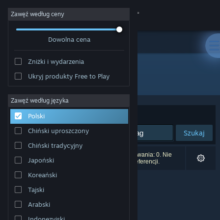
Zaloguj się
Zawęź według ceny
Dowolna cena
Sklep
Zniżki i wydarzenia
Społeczność
Ukryj produkty Free to Play
Producent: D4 Laboratory
Informacje
Zawęź według języka
Sortuj według:
Trafność
Polski
Wsparcie
Chiński uproszczony
Szukaj
Chiński tradycyjny
Zmień język
Liczba wyników pasujących do twojego wyszukiwania: 0. Nie
Japoński
uwzględniono 3 tytułów na podstawie twoich preferencji.
Pobierz aplikację mobilną Steam
Koreański
Tajski
Wersja przeglądarkowa
Arabski
Indonezyjski