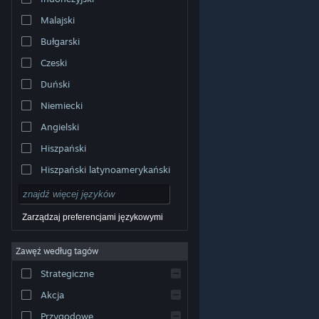
Malajski
Bułgarski
Czeski
Duński
Niemiecki
Angielski
Hiszpański
Hiszpański latynoamerykański
Zarządzaj preferencjami językowymi
Zawęź według tagów
© Valve Corporation. Wszelkie prawa zastrzeżone.
Wszystkie znaki handlowe są własnością ich prawnych
Strategiczne
właścicieli w Stanach Zjednoczonych i innych krajach.
Polityka prywatności
|
Informacje prawne
|
Ułatwienia
dostępu
|
Umowa użytkownika Steam
|
Zwrot
Akcja
pieniędzy
|
Ciasteczka
Przygodowe