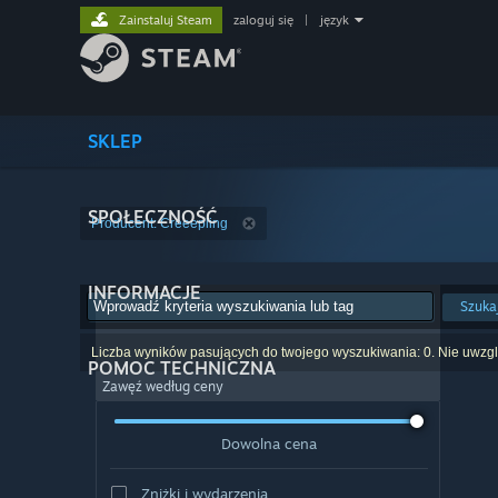
Zainstaluj Steam
zaloguj się
|
język
SKLEP
SPOŁECZNOŚĆ
Producent: Creeepling
INFORMACJE
Szuka
Liczba wyników pasujących do twojego wyszukiwania: 0. Nie uwzglę
POMOC TECHNICZNA
Zawęź według ceny
Dowolna cena
Zniżki i wydarzenia