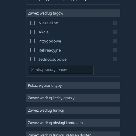
Niemiecki
Zawęź według tagów
Angielski
Niezależne
Hiszpański
Akcja
Hiszpański latynoamerykański
Przygodowe
Rekreacyjne
Jednoosobowe
Symulatory
RPG
Pokaż wybrane typy
Strategiczne
2D
Zawęź według liczby graczy
Wczesny dostęp
Zawęź według funkcji
3D
Zawęź według obsługi kontrolera
Free to Play
Klimatyczne
Zawęź według funkcji ułatwień dostępu