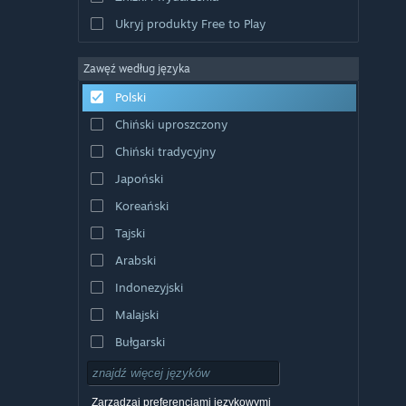
Ukryj produkty Free to Play
Zawęź według języka
Polski
Chiński uproszczony
Chiński tradycyjny
Japoński
Koreański
Tajski
Arabski
Indonezyjski
Malajski
Bułgarski
Czeski
Duński
Zarządzaj preferencjami językowymi