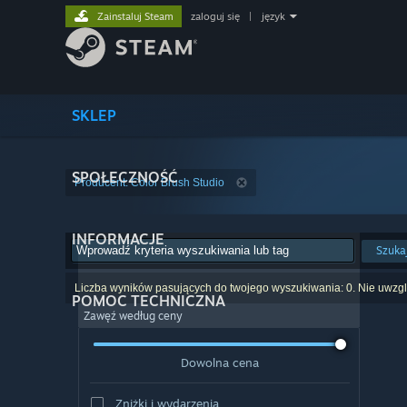
Zainstaluj Steam
zaloguj się
|
język
SKLEP
SPOŁECZNOŚĆ
Producent: Color Brush Studio
INFORMACJE
Szuka
Liczba wyników pasujących do twojego wyszukiwania: 0. Nie uwzglę
POMOC TECHNICZNA
Zawęź według ceny
Dowolna cena
Zniżki i wydarzenia