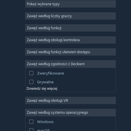
Pokaż wybrane typy
MMO
Niezależne
Zawęź według liczby graczy
Wczesny dostęp
Zawęź według funkcji
Rekreacyjne
Zawęź według obsługi kontrolera
Symulatory
Wyścigowe
Zawęź według funkcji ułatwień dostępu
Sportowe
Zawęź według zgodności z Deckiem
Obróbka filmów
Zweryfikowane
Obróbka zdjęć
Grywalne
Dowiedz się więcej
Zawęź według obsługi VR
Zawęź według systemu operacyjnego
Windows
macOS