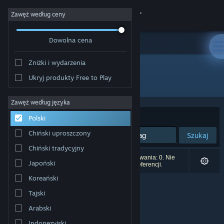
Zaloguj się
Zawęź według ceny
Dowolna cena
Sklep
Zniżki i wydarzenia
Społeczność
Ukryj produkty Free to Play
Producent: Celeris
Informacje
Zawęź według języka
Sortuj według:
Trafność
Polski
Wsparcie
Chiński uproszczony
Szukaj
Chiński tradycyjny
Zmień język
Liczba wyników pasujących do twojego wyszukiwania: 0. Nie
Japoński
uwzględniono 2 tytułów na podstawie twoich preferencji.
Pobierz aplikację mobilną Steam
Koreański
Tajski
Wersja przeglądarkowa
Arabski
Indonezyjski