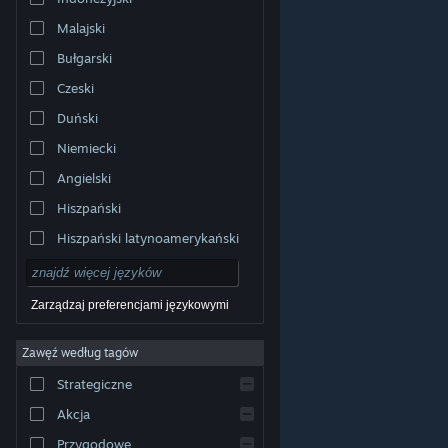
Malajski
Bułgarski
Czeski
Duński
Niemiecki
Angielski
Hiszpański
Hiszpański latynoamerykański
Zarządzaj preferencjami językowymi
Zawęź według tagów
© Valve Corporation. Wszelkie prawa zastrzeżone.
Wszystkie znaki handlowe są własnością ich prawnych
Strategiczne
właścicieli w Stanach Zjednoczonych i innych krajach.
Polityka prywatności
|
Informacje prawne
|
Ułatwienia
dostępu
|
Umowa użytkownika Steam
|
Zwrot
Akcja
pieniędzy
|
Ciasteczka
Przygodowe