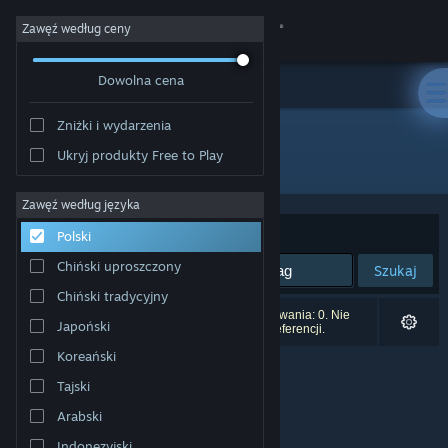
Zaloguj się
Zawęź według ceny
Dowolna cena
Sklep
Zniżki i wydarzenia
Społeczność
Ukryj produkty Free to Play
Producent: Cascadia Games
Informacje
Zawęź według języka
Sortuj według:
Trafność
Polski
Wsparcie
Chiński uproszczony
Szukaj
Chiński tradycyjny
Zmień język
Liczba wyników pasujących do twojego wyszukiwania: 0. Nie
Japoński
uwzględniono 5 tytułów na podstawie twoich preferencji.
Pobierz aplikację mobilną Steam
Koreański
Tajski
Wersja przeglądarkowa
Arabski
Indonezyjski