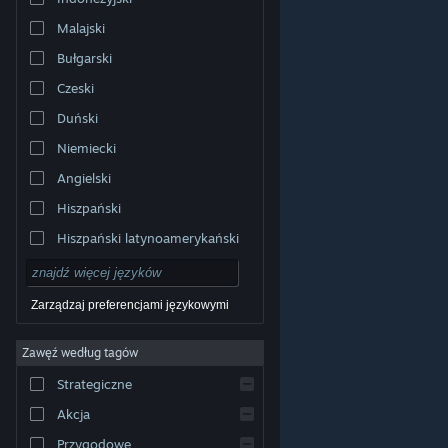
Malajski
Bułgarski
Czeski
Duński
Niemiecki
Angielski
Hiszpański
Hiszpański latynoamerykański
Zarządzaj preferencjami językowymi
Zawęź według tagów
© Valve Corporation. Wszelkie prawa zastrzeżone.
Wszystkie znaki handlowe są własnością ich prawnych
Strategiczne
właścicieli w Stanach Zjednoczonych i innych krajach.
Polityka prywatności
|
Informacje prawne
|
Ułatwienia
dostępu
|
Umowa użytkownika Steam
|
Zwrot
Akcja
pieniędzy
|
Ciasteczka
Przygodowe