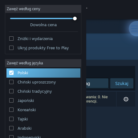
Zaloguj się
Zawęź według ceny
Dowolna cena
Sklep
Zniżki i wydarzenia
Społeczność
Ukryj produkty Free to Play
Producent: Célio Fernandes Krachinski
Informacje
Zawęź według języka
Sortuj według:
Trafność
Polski
Wsparcie
Chiński uproszczony
Szukaj
Chiński tradycyjny
Zmień język
Liczba wyników pasujących do twojego wyszukiwania: 0. Nie
Japoński
uwzględniono 1 tytułu na podstawie twoich preferencji.
Pobierz aplikację mobilną Steam
Koreański
Tajski
Wersja przeglądarkowa
Arabski
Indonezyjski