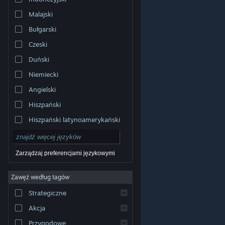
Malajski
Bułgarski
Czeski
Duński
Niemiecki
Angielski
Hiszpański
Hiszpański latynoamerykański
Zarządzaj preferencjami językowymi
Zawęź według tagów
© Valve Corporation. Wszelkie prawa zastrzeżone.
Wszystkie znaki handlowe są własnością ich prawnych
Strategiczne
właścicieli w Stanach Zjednoczonych i innych krajach.
Polityka prywatności
|
Informacje prawne
|
Ułatwienia
dostępu
|
Umowa użytkownika Steam
|
Zwrot
Akcja
pieniędzy
|
Ciasteczka
Przygodowe