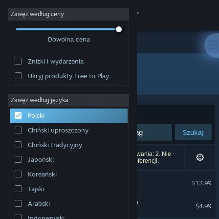
Zaloguj się
Zawęź według ceny
Dowolna cena
Sklep
Zniżki i wydarzenia
Społeczność
Ukryj produkty Free to Play
Producent: Brimstone
Informacje
Zawęź według języka
Sortuj według:
Trafność
Polski
Wsparcie
Chiński uproszczony
Szukaj
Chiński tradycyjny
Zmień język
Liczba wyników pasujących do twojego wyszukiwania: 2. Nie
Japoński
uwzględniono 3 tytułów na podstawie twoich preferencji.
Pobierz aplikację mobilną Steam
Koreański
Super Battle Golf
$12.99
Tajski
Wersja przeglądarkowa
Lance A Lot: Classic Edition
Arabski
$4.99
Indonezyjski