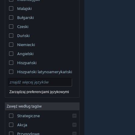
Malajski
Bułgarski
Czeski
Duński
Niemiecki
Angielski
Hiszpański
Hiszpański latynoamerykański
Zarządzaj preferencjami językowymi
Zawęź według tagów
© Valve Corporation. Wszelkie prawa zastrzeżone.
Wszystkie znaki handlowe są własnością ich prawnych
Strategiczne
właścicieli w Stanach Zjednoczonych i innych krajach.
Polityka prywatności
|
Informacje prawne
|
Ułatwienia
dostępu
|
Umowa użytkownika Steam
|
Zwrot
Akcja
pieniędzy
|
Ciasteczka
Przygodowe