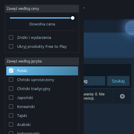
Zaloguj się
Zawęź według ceny
Dowolna cena
Sklep
Zniżki i wydarzenia
Społeczność
Ukryj produkty Free to Play
Producent: Architectura
Informacje
Zawęź według języka
Sortuj według:
Trafność
Polski
Wsparcie
Chiński uproszczony
Szukaj
Chiński tradycyjny
Zmień język
Liczba wyników pasujących do twojego wyszukiwania: 0. Nie
Japoński
uwzględniono 1 tytułu na podstawie twoich preferencji.
Pobierz aplikację mobilną Steam
Koreański
Tajski
Wersja przeglądarkowa
Arabski
Indonezyjski