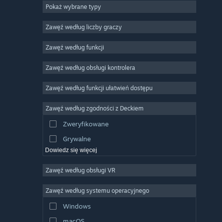
Pokaż wybrane typy
MMO
Niezależne
Zawęź według liczby graczy
Wczesny dostęp
Zawęź według funkcji
Rekreacyjne
Zawęź według obsługi kontrolera
Symulatory
Wyścigowe
Zawęź według funkcji ułatwień dostępu
Sportowe
Zawęź według zgodności z Deckiem
Obróbka filmów
Zweryfikowane
Obróbka zdjęć
Grywalne
Dowiedz się więcej
Zawęź według obsługi VR
Zawęź według systemu operacyjnego
Windows
macOS