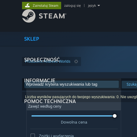
Zainstaluj Steam
zaloguj się
|
język
SKLEP
SPOŁECZNOŚĆ
Producent: Andreev Worlds
INFORMACJE
Szuka
Liczba wyników pasujących do twojego wyszukiwania: 0. Nie uwzglę
POMOC TECHNICZNA
Zawęź według ceny
Dowolna cena
Zniżki i wydarzenia