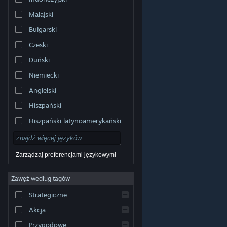
Malajski
Bułgarski
Czeski
Duński
Niemiecki
Angielski
Hiszpański
Hiszpański latynoamerykański
Zarządzaj preferencjami językowymi
Zawęź według tagów
© Valve Corporation. Wszelkie prawa zastrzeżone.
Wszystkie znaki handlowe są własnością ich prawnych
Strategiczne
właścicieli w Stanach Zjednoczonych i innych krajach.
Polityka prywatności
|
Informacje prawne
|
Ułatwienia
dostępu
|
Umowa użytkownika Steam
|
Zwrot
Akcja
pieniędzy
|
Ciasteczka
Przygodowe