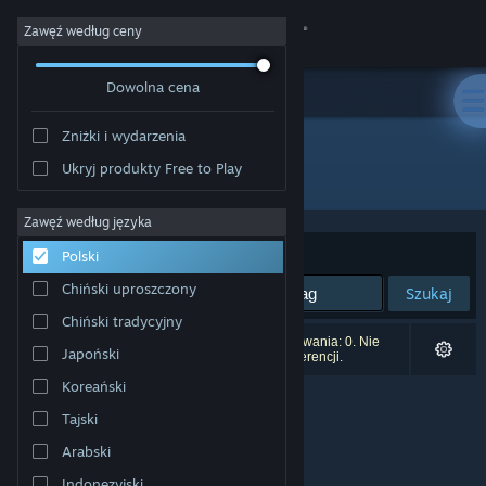
Zaloguj się
Zawęź według ceny
Dowolna cena
Sklep
Zniżki i wydarzenia
Społeczność
Ukryj produkty Free to Play
Producent: ACEIT
Informacje
Zawęź według języka
Sortuj według:
Trafność
Polski
Wsparcie
Chiński uproszczony
Szukaj
Chiński tradycyjny
Zmień język
Liczba wyników pasujących do twojego wyszukiwania: 0. Nie
Japoński
uwzględniono 1 tytułu na podstawie twoich preferencji.
Pobierz aplikację mobilną Steam
Koreański
Tajski
Wersja przeglądarkowa
Arabski
Indonezyjski