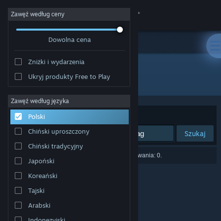
Zaloguj się
Zawęź według ceny
Dowolna cena
Sklep
Zniżki i wydarzenia
Społeczność
Ukryj produkty Free to Play
Producent: 👁️
Informacje
Zawęź według języka
Sortuj według:
Trafność
Polski
Wsparcie
Chiński uproszczony
Szukaj
Chiński tradycyjny
Zmień język
Liczba wyników pasujących do twojego wyszukiwania: 0.
Japoński
Pobierz aplikację mobilną Steam
Koreański
Tajski
Wersja przeglądarkowa
Arabski
Indonezyjski