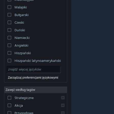
Malajski
Bułgarski
Czeski
Duński
Niemiecki
Angielski
Hiszpański
Hiszpański latynoamerykański
Zarządzaj preferencjami językowymi
Zawęź według tagów
© Valve Corporation. Wszelkie prawa zastrzeżone.
Wszystkie znaki handlowe są własnością ich prawnych
Strategiczne
właścicieli w Stanach Zjednoczonych i innych krajach.
Polityka prywatności
|
Informacje prawne
|
Ułatwienia
dostępu
|
Umowa użytkownika Steam
|
Zwrot
Akcja
pieniędzy
|
Ciasteczka
Przygodowe