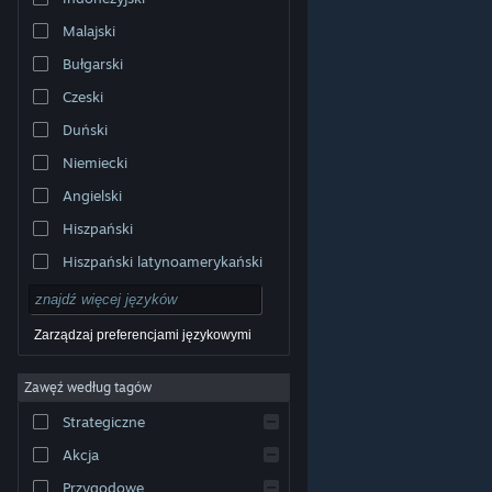
Malajski
Bułgarski
Czeski
Duński
Niemiecki
Angielski
Hiszpański
Hiszpański latynoamerykański
Zarządzaj preferencjami językowymi
Zawęź według tagów
© Valve Corporation. Wszelkie prawa zastrzeżone.
Wszystkie znaki handlowe są własnością ich prawnych
Strategiczne
właścicieli w Stanach Zjednoczonych i innych krajach.
Polityka prywatności
|
Informacje prawne
|
Ułatwienia
dostępu
|
Umowa użytkownika Steam
|
Zwrot
Akcja
pieniędzy
|
Ciasteczka
Przygodowe