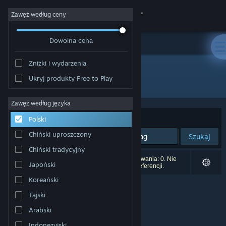
Zaloguj się
Zawęź według ceny
Dowolna cena
Sklep
Zniżki i wydarzenia
Społeczność
Ukryj produkty Free to Play
Producent: 電脳遊戯最高会議
Informacje
Zawęź według języka
Sortuj według:
Trafność
Polski
Wsparcie
Chiński uproszczony
Szukaj
Chiński tradycyjny
Zmień język
Liczba wyników pasujących do twojego wyszukiwania: 0. Nie
Japoński
uwzględniono 2 tytułów na podstawie twoich preferencji.
Pobierz aplikację mobilną Steam
Koreański
Tajski
Wersja przeglądarkowa
Arabski
Indonezyjski