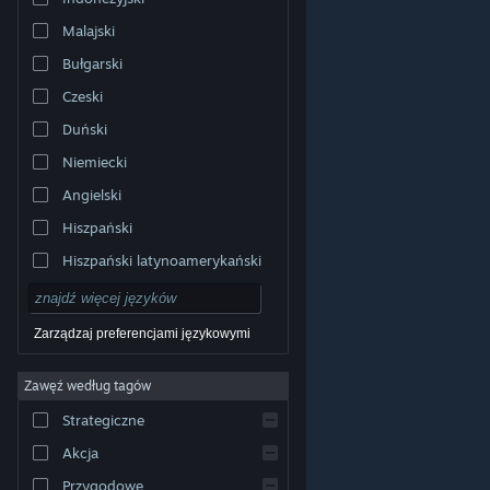
Malajski
Bułgarski
Czeski
Duński
Niemiecki
Angielski
Hiszpański
Hiszpański latynoamerykański
Zarządzaj preferencjami językowymi
Zawęź według tagów
© Valve Corporation. Wszelkie prawa zastrzeżone.
Wszystkie znaki handlowe są własnością ich prawnych
Strategiczne
właścicieli w Stanach Zjednoczonych i innych krajach.
Polityka prywatności
|
Informacje prawne
|
Ułatwienia
dostępu
|
Umowa użytkownika Steam
|
Zwrot
Akcja
pieniędzy
|
Ciasteczka
Przygodowe