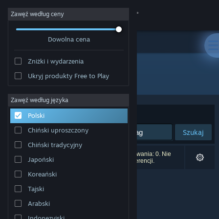
Zaloguj się
Zawęź według ceny
Dowolna cena
Sklep
Zniżki i wydarzenia
Społeczność
Ukryj produkty Free to Play
Producent: 失与寻制作委员会
Informacje
Zawęź według języka
Sortuj według:
Trafność
Polski
Wsparcie
Chiński uproszczony
Szukaj
Chiński tradycyjny
Zmień język
Liczba wyników pasujących do twojego wyszukiwania: 0. Nie
Japoński
uwzględniono 1 tytułu na podstawie twoich preferencji.
Pobierz aplikację mobilną Steam
Koreański
Tajski
Wersja przeglądarkowa
Arabski
Indonezyjski