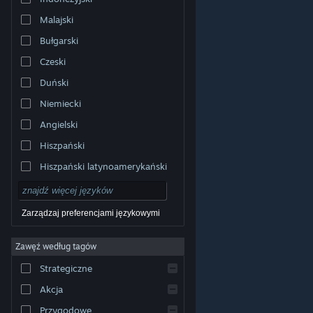
Malajski
Bułgarski
Czeski
Duński
Niemiecki
Angielski
Hiszpański
Hiszpański latynoamerykański
Zarządzaj preferencjami językowymi
Zawęź według tagów
© Valve Corporation. Wszelkie prawa zastrzeżone.
Wszystkie znaki handlowe są własnością ich prawnych
Strategiczne
właścicieli w Stanach Zjednoczonych i innych krajach.
Polityka prywatności
|
Informacje prawne
|
Ułatwienia
dostępu
|
Umowa użytkownika Steam
|
Zwrot
Akcja
pieniędzy
|
Ciasteczka
Przygodowe