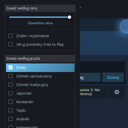
Zaloguj się
Zawęź według ceny
Dowolna cena
Sklep
Zniżki i wydarzenia
Społeczność
Ukryj produkty Free to Play
Producent: 四季GameStudio
Informacje
Zawęź według języka
Sortuj według:
Trafność
Polski
Wsparcie
Chiński uproszczony
Szukaj
Chiński tradycyjny
Zmień język
Liczba wyników pasujących do twojego wyszukiwania: 0. Nie
Japoński
uwzględniono 2 tytułów na podstawie twoich preferencji.
Pobierz aplikację mobilną Steam
Koreański
Tajski
Wersja przeglądarkowa
Arabski
Indonezyjski