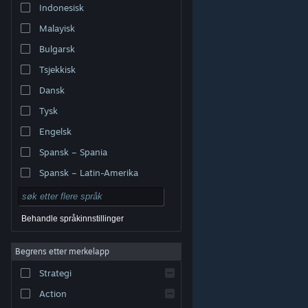
Indonesisk
Malayisk
Bulgarsk
Tsjekkisk
Dansk
Tysk
Engelsk
Spansk – Spania
Spansk – Latin-Amerika
Behandle språkinnstillinger
Begrens etter merkelapp
© Valve Corporation. Alle rettigheter reservert. Alle
varemerker tilhører sine respektive eiere i USA og andre
Strategi
land.
Retningslinjer for personvern
|
Juridisk
|
Tilgjengelighet
|
Steams abonnementsavtale
|
Refusjoner
|
Informasjonskapsler
Action