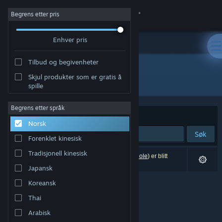
Logg inn
Begrens etter pris
Enhver pris
Butikk
Tilbud og begivenheter
Samfunn
Skjul produkter som er gratis å
"Winnie's Hole"
spille
Om
Begrens etter språk
Sorter etter
Relevans
Norsk
Kundestøtte
Søk
Forenklet kinesisk
Bytt språk
Tradisjonell kinesisk
0 treff på søket. 3 produkter (inkludert
Winnie's Hole
) er blitt
utelukket basert på dine innstillinger.
Japansk
Skaff deg Steam-appen på mobil
Koreansk
Vis skrivebordsversjon
Thai
Arabisk