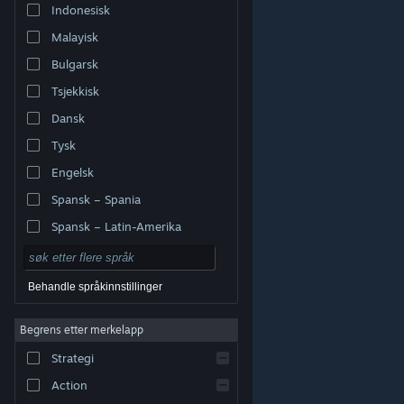
Indonesisk
Malayisk
Bulgarsk
Tsjekkisk
Dansk
Tysk
Engelsk
Spansk – Spania
Spansk – Latin-Amerika
Behandle språkinnstillinger
Begrens etter merkelapp
© Valve Corporation. Alle rettigheter reservert. Alle
varemerker tilhører sine respektive eiere i USA og andre
Strategi
land.
Retningslinjer for personvern
|
Juridisk
|
Tilgjengelighet
|
Steams abonnementsavtale
|
Refusjoner
|
Informasjonskapsler
Action