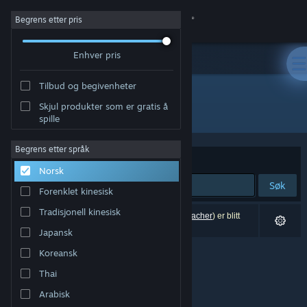
Logg inn
Begrens etter pris
Enhver pris
Butikk
Tilbud og begivenheter
Samfunn
Skjul produkter som er gratis å
"VRCVideoCacher"
spille
Om
Begrens etter språk
Sorter etter
Relevans
Norsk
Kundestøtte
Søk
Forenklet kinesisk
Bytt språk
Tradisjonell kinesisk
0 treff på søket. 1 produkt (inkludert
VRCVideoCacher
) er blitt
utelukket basert på dine innstillinger.
Japansk
Skaff deg Steam-appen på mobil
Koreansk
Vis skrivebordsversjon
Thai
Arabisk