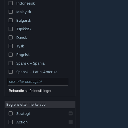
Indonesisk
Malayisk
Bulgarsk
Tsjekkisk
Dansk
Tysk
Engelsk
Spansk – Spania
Spansk – Latin-Amerika
Behandle språkinnstillinger
Begrens etter merkelapp
© Valve Corporation. Alle rettigheter reservert. Alle
varemerker tilhører sine respektive eiere i USA og andre
Strategi
land.
Retningslinjer for personvern
|
Juridisk
|
Tilgjengelighet
|
Steams abonnementsavtale
|
Refusjoner
|
Informasjonskapsler
Action