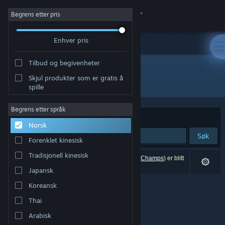
Logg inn
Begrens etter pris
Enhver pris
Butikk
Tilbud og begivenheter
Samfunn
Skjul produkter som er gratis å
"Super Darts Champs"
spille
Om
Begrens etter språk
Sorter etter
Relevans
Norsk
Kundestøtte
Søk
Forenklet kinesisk
Bytt språk
Tradisjonell kinesisk
0 treff på søket. 1 produkt (inkludert
Super Darts Champs
) er blitt
utelukket basert på dine innstillinger.
Japansk
Skaff deg Steam-appen på mobil
Koreansk
Vis skrivebordsversjon
Thai
Arabisk