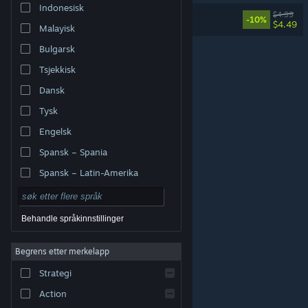
Indonesisk
SANABI Soundtrack
$4.99
-10%
$4.49
Malayisk
Bulgarsk
Tsjekkisk
Dansk
Tysk
Engelsk
Spansk – Spania
Spansk – Latin-Amerika
Behandle språkinnstillinger
Begrens etter merkelapp
© Valve Corporation. Alle rettigheter reservert. Alle
varemerker tilhører sine respektive eiere i USA og andre
Strategi
land.
Retningslinjer for personvern
|
Juridisk
|
Tilgjengelighet
|
Steams abonnementsavtale
|
Refusjoner
|
Informasjonskapsler
Action