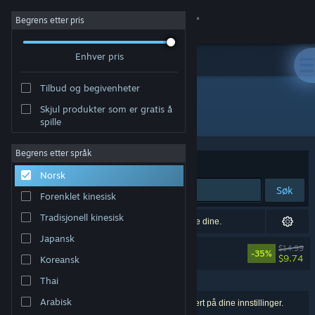
Logg inn
Begrens etter pris
Enhver pris
Butikk
Tilbud og begivenheter
Samfunn
Skjul produkter som er gratis å
"SANABI"
spille
Om
Begrens etter språk
Sorter etter
Relevans
Norsk
Kundestøtte
Søk
Forenklet kinesisk
Bytt språk
Tradisjonell kinesisk
1 nøyaktig treff, sensurert basert på innstillingene dine.
Japansk
Skaff deg Steam-appen på mobil
SANABI
$14.99
UTELUKKET AV INNSTILLINGER
-35%
$9.74
Koreansk
Vis skrivebordsversjon
Thai
Arabisk
1 treff på søket. 4 produkter er blitt utelukket basert på dine innstillinger.