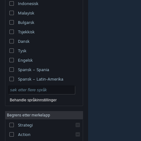
Indonesisk
Malayisk
Bulgarsk
Tsjekkisk
Dansk
Tysk
Engelsk
Spansk – Spania
Spansk – Latin-Amerika
Behandle språkinnstillinger
Begrens etter merkelapp
© Valve Corporation. Alle rettigheter reservert. Alle
varemerker tilhører sine respektive eiere i USA og andre
Strategi
land.
Retningslinjer for personvern
|
Juridisk
|
Tilgjengelighet
|
Steams abonnementsavtale
|
Refusjoner
|
Informasjonskapsler
Action