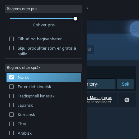
Logg inn
Begrens etter pris
Enhver pris
Butikk
Tilbud og begivenheter
Samfunn
Skjul produkter som er gratis å
"Girls' Dorm -Managing an all-girls' dormitory-"
spille
Om
Begrens etter språk
Sorter etter
Relevans
Norsk
Kundestøtte
Søk
Forenklet kinesisk
Bytt språk
Tradisjonell kinesisk
0 treff på søket. 4 produkter (inkludert
Girls' Dorm -Managing an
all-girls' dormitory-
) er blitt utelukket basert på dine innstillinger.
Japansk
Skaff deg Steam-appen på mobil
Koreansk
Vis skrivebordsversjon
Thai
Arabisk