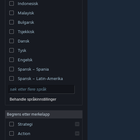
Indonesisk
Malayisk
Bulgarsk
Tsjekkisk
Dansk
Tysk
Engelsk
Spansk – Spania
Spansk – Latin-Amerika
Behandle språkinnstillinger
Begrens etter merkelapp
© Valve Corporation. Alle rettigheter reservert. Alle
varemerker tilhører sine respektive eiere i USA og andre
Strategi
land.
Retningslinjer for personvern
|
Juridisk
|
Tilgjengelighet
|
Steams abonnementsavtale
|
Refusjoner
|
Informasjonskapsler
Action