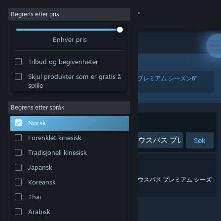
Logg inn
Begrens etter pris
Enhver pris
Butikk
Tilbud og begivenheter
Samfunn
Skjul produkter som er gratis å
"『ゴルフ PGAツアー 2K25』クラブハウスパス プレミアム シーズン6"
spille
Om
Begrens etter språk
Sorter etter
Norsk
Kundestøtte
Relevans
Forenklet kinesisk
Søk
Bytt språk
Tradisjonell kinesisk
0 treff på søket.
Japansk
Skaff deg Steam-appen på mobil
Mente du «
『ゴルフ pgaツアー 2025』クラブハウスパス プレミアム シーズ
Koreansk
ン6
»?
Vis skrivebordsversjon
Thai
Arabisk