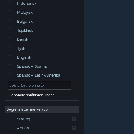
Indonesisk
Malayisk
Bulgarsk
Tsjekkisk
Dansk
Tysk
Engelsk
Spansk – Spania
Spansk – Latin-Amerika
Behandle språkinnstillinger
Begrens etter merkelapp
© Valve Corporation. Alle rettigheter reservert. Alle
varemerker tilhører sine respektive eiere i USA og andre
Strategi
land.
Retningslinjer for personvern
|
Juridisk
|
Tilgjengelighet
|
Steams abonnementsavtale
|
Refusjoner
|
Informasjonskapsler
Action