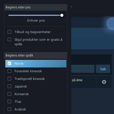
Logg inn
Begrens etter pris
Enhver pris
Butikk
Tilbud og begivenheter
Samfunn
Skjul produkter som er gratis å
Utgiver: kivoro
spille
Om
Begrens etter språk
Sorter etter
Relevans
Norsk
Kundestøtte
Søk
Forenklet kinesisk
Bytt språk
Tradisjonell kinesisk
0 treff på søket. 1 produkt er blitt utelukket basert på dine
innstillinger.
Japansk
Skaff deg Steam-appen på mobil
Koreansk
Vis skrivebordsversjon
Thai
Arabisk