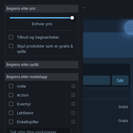
Logg inn
Begrens etter pris
Enhver pris
Butikk
Tilbud og begivenheter
Samfunn
Skjul produkter som er gratis å
Utgiver: hublab
spille
Om
Begrens etter språk
Sorter etter
Relevans
Kundestøtte
Begrens etter merkelapp
Søk
Indie
Bytt språk
5 treff på søket.
Action
Skaff deg Steam-appen på mobil
Eventyr
Great Paintings VR
Gratis
Kun VR
Lettbeint
Vis skrivebordsversjon
MedicalImagingVR
Gratis
Enkeltspiller
Kun VR
Simulering
Numbers & Letters