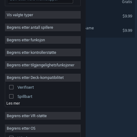
Gratis
Kun VR
Rollespill
PlanetariumVR
Vis valgte typer
Strategi
$9.99
Kun VR
2D
Begrens etter antall spillere
Great Paintings VR - The Game
$9.99
Tidlig tilgang
Begrens etter funksjon
3D
Begrens etter kontrollerstøtte
Gratis å spille
Stemningsfullt
Begrens etter tilgjengelighetsfunksjoner
Rik historie
Begrens etter Deck-kompatibilitet
Fargerikt
Verifisert
Utforsking
Spillbart
Les mer
© Valve Corporation. Alle rettigheter reservert. Alle
Begrens etter VR-støtte
varemerker tilhører sine respektive eiere i USA og andre
land.
Retningslinjer for personvern
|
Juridisk
|
Tilgjengelighet
|
Steams abonnementsavtale
|
Begrens etter OS
Refusjoner
|
Informasjonskapsler