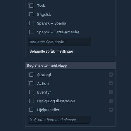
Tysk
Engelsk
Spansk – Spania
Spansk – Latin-Amerika
Behandle språkinnstillinger
Begrens etter merkelapp
Strategi
Action
Eventyr
Design og illustrasjon
Hjelpemidler
Gratis å spille
Rollespill