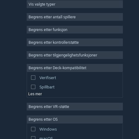
Vis valgte typer
Massivt flerspiller
Indie
Begrens etter antall spillere
Tidlig tilgang
Begrens etter funksjon
Lettbeint
Begrens etter kontrollerstøtte
Simulering
Racing
Begrens etter tilgjengelighetsfunksjoner
Sport
Begrens etter Deck-kompatibilitet
Videoproduksjon
Verifisert
Fotoredigering
Spillbart
Les mer
Begrens etter VR-støtte
Begrens etter OS
Windows
macOS