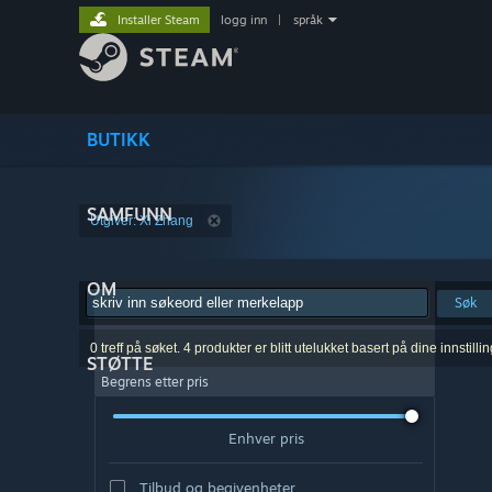
Installer Steam
logg inn
|
språk
BUTIKK
SAMFUNN
Utgiver: Xi Zhang
OM
Søk
0 treff på søket. 4 produkter er blitt utelukket basert på dine innstillin
STØTTE
Begrens etter pris
Enhver pris
Tilbud og begivenheter