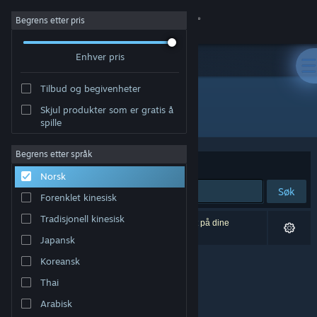
Logg inn
Begrens etter pris
Enhver pris
Butikk
Tilbud og begivenheter
Samfunn
Skjul produkter som er gratis å
Utgiver: TamaniDamani
spille
Om
Begrens etter språk
Sorter etter
Relevans
Norsk
Kundestøtte
Søk
Forenklet kinesisk
Bytt språk
Tradisjonell kinesisk
0 treff på søket. 1 produkt er blitt utelukket basert på dine
innstillinger.
Japansk
Skaff deg Steam-appen på mobil
Koreansk
Vis skrivebordsversjon
Thai
Arabisk