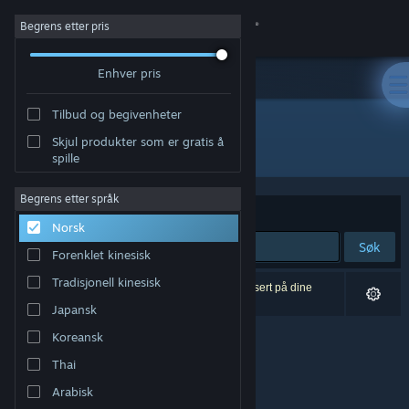
Logg inn
Begrens etter pris
Enhver pris
Butikk
Tilbud og begivenheter
Samfunn
Skjul produkter som er gratis å
Utgiver: Paul Connor
spille
Om
Begrens etter språk
Sorter etter
Relevans
Norsk
Kundestøtte
Søk
Forenklet kinesisk
Bytt språk
Tradisjonell kinesisk
0 treff på søket. 28 produkter er blitt utelukket basert på dine
innstillinger.
Japansk
Skaff deg Steam-appen på mobil
Koreansk
Vis skrivebordsversjon
Thai
Arabisk