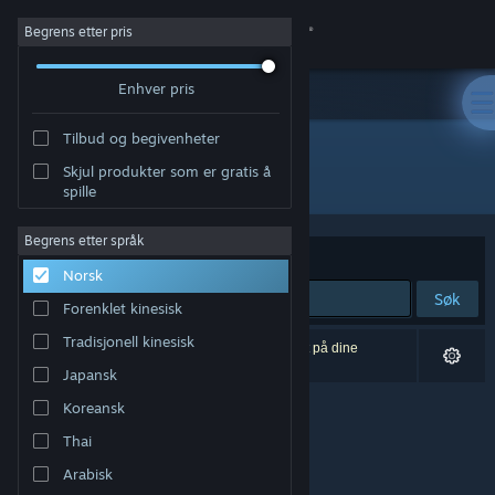
Logg inn
Begrens etter pris
Enhver pris
Butikk
Tilbud og begivenheter
Samfunn
Skjul produkter som er gratis å
Utgiver: Noxurtica
spille
Om
Begrens etter språk
Sorter etter
Relevans
Norsk
Kundestøtte
Søk
Forenklet kinesisk
Bytt språk
Tradisjonell kinesisk
0 treff på søket. 1 produkt er blitt utelukket basert på dine
innstillinger.
Japansk
Skaff deg Steam-appen på mobil
Koreansk
Vis skrivebordsversjon
Thai
Arabisk