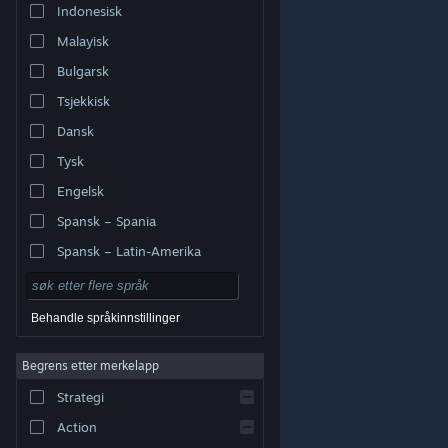
Indonesisk
Malayisk
Bulgarsk
Tsjekkisk
Dansk
Tysk
Engelsk
Spansk – Spania
Spansk – Latin-Amerika
Behandle språkinnstillinger
Begrens etter merkelapp
© Valve Corporation. Alle rettigheter reservert. Alle
varemerker tilhører sine respektive eiere i USA og andre
Strategi
land.
Retningslinjer for personvern
|
Juridisk
|
Tilgjengelighet
|
Steams abonnementsavtale
|
Refusjoner
|
Informasjonskapsler
Action