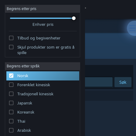
Logg inn
Begrens etter pris
Enhver pris
Butikk
Tilbud og begivenheter
Samfunn
Skjul produkter som er gratis å
Utgiver: Missing Calm
spille
Om
Begrens etter språk
Sorter etter
Relevans
Norsk
Kundestøtte
Søk
Forenklet kinesisk
Bytt språk
Tradisjonell kinesisk
0 treff på søket.
Japansk
Skaff deg Steam-appen på mobil
Koreansk
Vis skrivebordsversjon
Thai
Arabisk