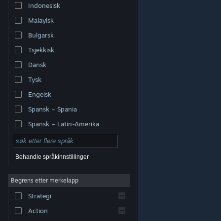
Indonesisk
Malayisk
Bulgarsk
Tsjekkisk
Dansk
Tysk
Engelsk
Spansk – Spania
Spansk – Latin-Amerika
Behandle språkinnstillinger
Begrens etter merkelapp
© Valve Corporation. Alle rettigheter reservert. Alle
varemerker tilhører sine respektive eiere i USA og andre
Strategi
land.
Retningslinjer for personvern
|
Juridisk
|
Tilgjengelighet
|
Steams abonnementsavtale
|
Refusjoner
|
Informasjonskapsler
Action