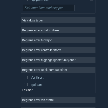
Gratis å spille
Rollespill
Vis valgte typer
Massivt flerspiller
Indie
Begrens etter antall spillere
Tidlig tilgang
Begrens etter funksjon
Lettbeint
Begrens etter kontrollerstøtte
Simulering
Racing
Begrens etter tilgjengelighetsfunksjoner
Sport
Begrens etter Deck-kompatibilitet
Videoproduksjon
Verifisert
Fotoredigering
Spillbart
Les mer
Begrens etter VR-støtte