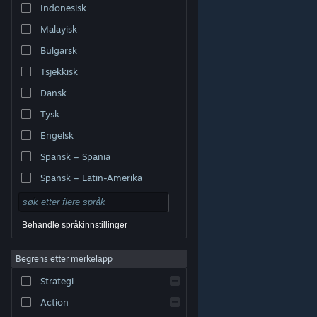
Indonesisk
Malayisk
Bulgarsk
Tsjekkisk
Dansk
Tysk
Engelsk
Spansk – Spania
Spansk – Latin-Amerika
Behandle språkinnstillinger
Begrens etter merkelapp
© Valve Corporation. Alle rettigheter reservert. Alle
varemerker tilhører sine respektive eiere i USA og andre
Strategi
land.
Retningslinjer for personvern
|
Juridisk
|
Tilgjengelighet
|
Steams abonnementsavtale
|
Refusjoner
|
Informasjonskapsler
Action