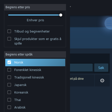
Logg inn
Begrens etter pris
Enhver pris
Butikk
Tilbud og begivenheter
Samfunn
Skjul produkter som er gratis å
Utgiver: LiLy's Revenge
spille
Om
Begrens etter språk
Sorter etter
Relevans
Norsk
Kundestøtte
Søk
Forenklet kinesisk
Bytt språk
Tradisjonell kinesisk
0 treff på søket. 2 produkter er blitt utelukket basert på dine
innstillinger.
Japansk
Skaff deg Steam-appen på mobil
Koreansk
Vis skrivebordsversjon
Thai
Arabisk