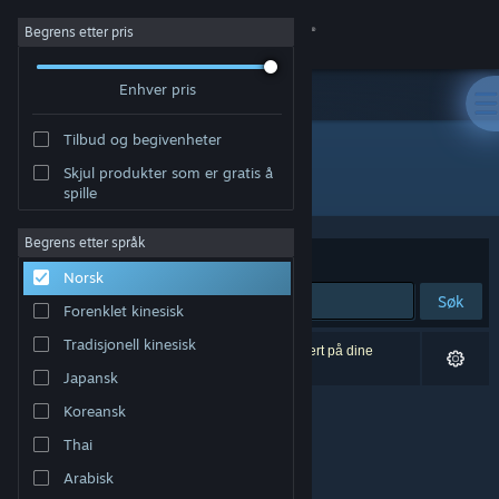
Logg inn
Begrens etter pris
Enhver pris
Butikk
Tilbud og begivenheter
Samfunn
Skjul produkter som er gratis å
Utgiver: BINGOBELL
spille
Om
Begrens etter språk
Sorter etter
Relevans
Norsk
Kundestøtte
Søk
Forenklet kinesisk
Bytt språk
Tradisjonell kinesisk
0 treff på søket. 9 produkter er blitt utelukket basert på dine
innstillinger.
Japansk
Skaff deg Steam-appen på mobil
Koreansk
Vis skrivebordsversjon
Thai
Arabisk