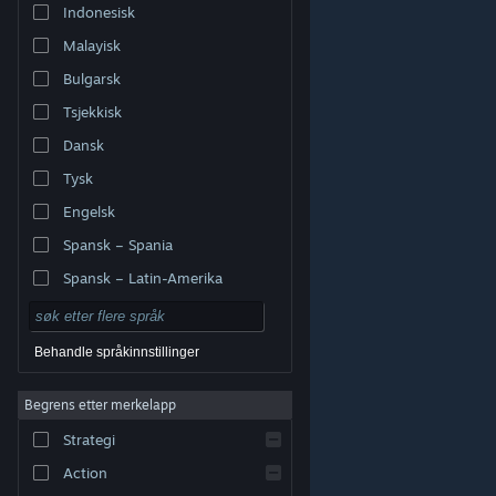
Indonesisk
Malayisk
Bulgarsk
Tsjekkisk
Dansk
Tysk
Engelsk
Spansk – Spania
Spansk – Latin-Amerika
Behandle språkinnstillinger
Begrens etter merkelapp
© Valve Corporation. Alle rettigheter reservert. Alle
varemerker tilhører sine respektive eiere i USA og andre
Strategi
land.
Retningslinjer for personvern
|
Juridisk
|
Tilgjengelighet
|
Steams abonnementsavtale
|
Refusjoner
|
Informasjonskapsler
Action