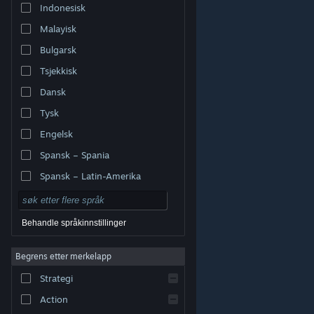
Indonesisk
Malayisk
Bulgarsk
Tsjekkisk
Dansk
Tysk
Engelsk
Spansk – Spania
Spansk – Latin-Amerika
Behandle språkinnstillinger
Begrens etter merkelapp
© Valve Corporation. Alle rettigheter reservert. Alle
varemerker tilhører sine respektive eiere i USA og andre
Strategi
land.
Retningslinjer for personvern
|
Juridisk
|
Tilgjengelighet
|
Steams abonnementsavtale
|
Refusjoner
|
Informasjonskapsler
Action