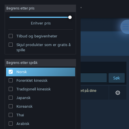
Logg inn
Begrens etter pris
Enhver pris
Butikk
Tilbud og begivenheter
Samfunn
Skjul produkter som er gratis å
Utgiver: 3 Sprockets
spille
Om
Begrens etter språk
Sorter etter
Relevans
Norsk
Kundestøtte
Søk
Forenklet kinesisk
Bytt språk
Tradisjonell kinesisk
0 treff på søket. 3 produkter er blitt utelukket basert på dine
innstillinger.
Japansk
Skaff deg Steam-appen på mobil
Koreansk
Vis skrivebordsversjon
Thai
Arabisk