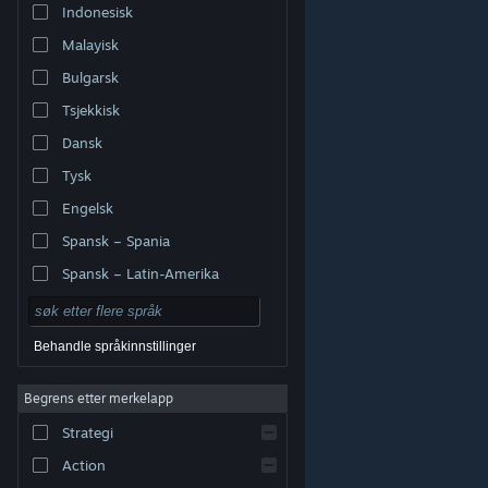
Indonesisk
Malayisk
Bulgarsk
Tsjekkisk
Dansk
Tysk
Engelsk
Spansk – Spania
Spansk – Latin-Amerika
Behandle språkinnstillinger
Begrens etter merkelapp
© Valve Corporation. Alle rettigheter reservert. Alle
varemerker tilhører sine respektive eiere i USA og andre
Strategi
land.
Retningslinjer for personvern
|
Juridisk
|
Tilgjengelighet
|
Steams abonnementsavtale
|
Refusjoner
|
Informasjonskapsler
Action