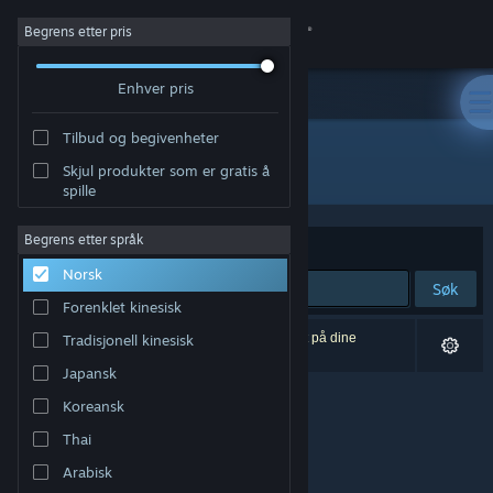
Logg inn
Begrens etter pris
Enhver pris
Butikk
Tilbud og begivenheter
Samfunn
Alle produkter
Skjul produkter som er gratis å
spille
Om
Begrens etter språk
Sorter etter
Relevans
Norsk
Kundestøtte
Søk
Forenklet kinesisk
Bytt språk
0 treff på søket. 1 produkt er blitt utelukket basert på dine
Tradisjonell kinesisk
innstillinger.
Japansk
Skaff deg Steam-appen på mobil
Koreansk
Vis skrivebordsversjon
Thai
Arabisk