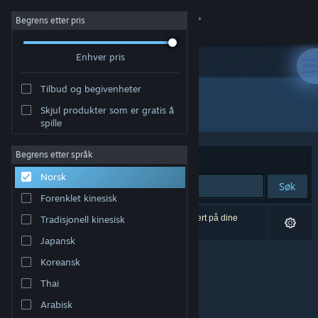
Logg inn
Begrens etter pris
Enhver pris
Butikk
Tilbud og begivenheter
Samfunn
Alle produkter
Skjul produkter som er gratis å
spille
Om
Begrens etter språk
Sorter etter
Relevans
Norsk
Kundestøtte
Søk
Forenklet kinesisk
Bytt språk
0 treff på søket. 4 produkter er blitt utelukket basert på dine
Tradisjonell kinesisk
innstillinger.
Japansk
Skaff deg Steam-appen på mobil
Koreansk
Vis skrivebordsversjon
Thai
Arabisk