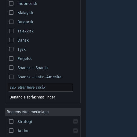
Indonesisk
Malayisk
Bulgarsk
Tsjekkisk
Dansk
Tysk
Engelsk
Spansk – Spania
Spansk – Latin-Amerika
Behandle språkinnstillinger
Begrens etter merkelapp
© Valve Corporation. Alle rettigheter reservert. Alle
varemerker tilhører sine respektive eiere i USA og andre
Strategi
land.
Retningslinjer for personvern
|
Juridisk
|
Tilgjengelighet
|
Steams abonnementsavtale
|
Refusjoner
|
Informasjonskapsler
Action