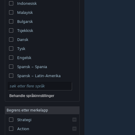
Indonesisk
Malayisk
Bulgarsk
Tsjekkisk
Dansk
Tysk
Engelsk
Spansk – Spania
Spansk – Latin-Amerika
Behandle språkinnstillinger
Begrens etter merkelapp
© Valve Corporation. Alle rettigheter reservert. Alle
varemerker tilhører sine respektive eiere i USA og andre
Strategi
land.
Retningslinjer for personvern
|
Juridisk
|
Tilgjengelighet
|
Steams abonnementsavtale
|
Refusjoner
|
Informasjonskapsler
Action