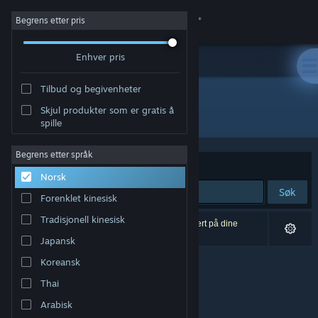
Logg inn
Begrens etter pris
Enhver pris
Butikk
Tilbud og begivenheter
Samfunn
Skjul produkter som er gratis å
Utvikler: yookond.
spille
Om
Begrens etter språk
Sorter etter
Relevans
Norsk
Kundestøtte
Søk
Forenklet kinesisk
Bytt språk
Tradisjonell kinesisk
0 treff på søket. 3 produkter er blitt utelukket basert på dine
innstillinger.
Japansk
Skaff deg Steam-appen på mobil
Koreansk
Vis skrivebordsversjon
Thai
Arabisk