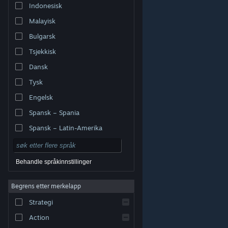
Indonesisk
Malayisk
Bulgarsk
Tsjekkisk
Dansk
Tysk
Engelsk
Spansk – Spania
Spansk – Latin-Amerika
Behandle språkinnstillinger
Begrens etter merkelapp
© Valve Corporation. Alle rettigheter reservert. Alle
varemerker tilhører sine respektive eiere i USA og andre
Strategi
land.
Retningslinjer for personvern
|
Juridisk
|
Tilgjengelighet
|
Steams abonnementsavtale
|
Refusjoner
|
Informasjonskapsler
Action