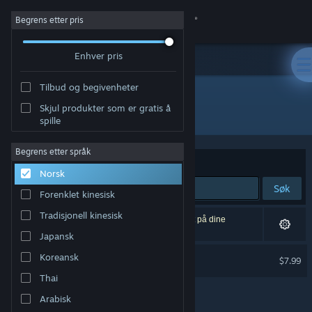
Logg inn
Begrens etter pris
Enhver pris
Butikk
Tilbud og begivenheter
Samfunn
Skjul produkter som er gratis å
Utvikler: Zapdot
spille
Om
Begrens etter språk
Sorter etter
Relevans
Norsk
Kundestøtte
Søk
Forenklet kinesisk
Bytt språk
Tradisjonell kinesisk
1 treff på søket. 1 produkt er blitt utelukket basert på dine
innstillinger.
Japansk
Skaff deg Steam-appen på mobil
CIPHER ZERO soundtrack
Koreansk
$7.99
Vis skrivebordsversjon
Thai
Arabisk