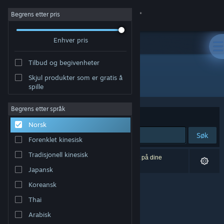
Logg inn
Begrens etter pris
Enhver pris
Butikk
Tilbud og begivenheter
Samfunn
Skjul produkter som er gratis å
Utvikler: Winning Streak Games GmbH
spille
Om
Begrens etter språk
Sorter etter
Relevans
Norsk
Kundestøtte
Søk
Forenklet kinesisk
Bytt språk
Tradisjonell kinesisk
0 treff på søket. 1 produkt er blitt utelukket basert på dine
innstillinger.
Japansk
Skaff deg Steam-appen på mobil
Koreansk
Vis skrivebordsversjon
Thai
Arabisk