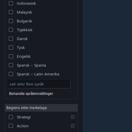
Indonesisk
Malayisk
Bulgarsk
Tsjekkisk
Dansk
Tysk
Engelsk
Spansk – Spania
Spansk – Latin-Amerika
Behandle språkinnstillinger
Begrens etter merkelapp
© Valve Corporation. Alle rettigheter reservert. Alle
varemerker tilhører sine respektive eiere i USA og andre
Strategi
land.
Retningslinjer for personvern
|
Juridisk
|
Tilgjengelighet
|
Steams abonnementsavtale
|
Refusjoner
|
Informasjonskapsler
Action