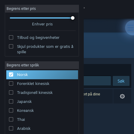
Logg inn
Begrens etter pris
Enhver pris
Butikk
Tilbud og begivenheter
Samfunn
Skjul produkter som er gratis å
Utvikler: Vlambeer
spille
Om
Begrens etter språk
Sorter etter
Relevans
Norsk
Kundestøtte
Søk
Forenklet kinesisk
Bytt språk
Tradisjonell kinesisk
0 treff på søket. 6 produkter er blitt utelukket basert på dine
innstillinger.
Japansk
Skaff deg Steam-appen på mobil
Koreansk
Vis skrivebordsversjon
Thai
Arabisk