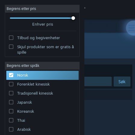
Logg inn
Begrens etter pris
Enhver pris
Butikk
Tilbud og begivenheter
Samfunn
Skjul produkter som er gratis å
Utvikler: Vector VR, LLC
spille
Om
Begrens etter språk
Sorter etter
Relevans
Norsk
Kundestøtte
Søk
Forenklet kinesisk
Bytt språk
Tradisjonell kinesisk
0 treff på søket.
Japansk
Skaff deg Steam-appen på mobil
Koreansk
Vis skrivebordsversjon
Thai
Arabisk