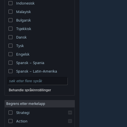
Indonesisk
Malayisk
Bulgarsk
Tsjekkisk
Dansk
Tysk
Engelsk
Spansk – Spania
Spansk – Latin-Amerika
Behandle språkinnstillinger
Begrens etter merkelapp
© Valve Corporation. Alle rettigheter reservert. Alle
varemerker tilhører sine respektive eiere i USA og andre
Strategi
land.
Retningslinjer for personvern
|
Juridisk
|
Tilgjengelighet
|
Steams abonnementsavtale
|
Refusjoner
|
Informasjonskapsler
Action