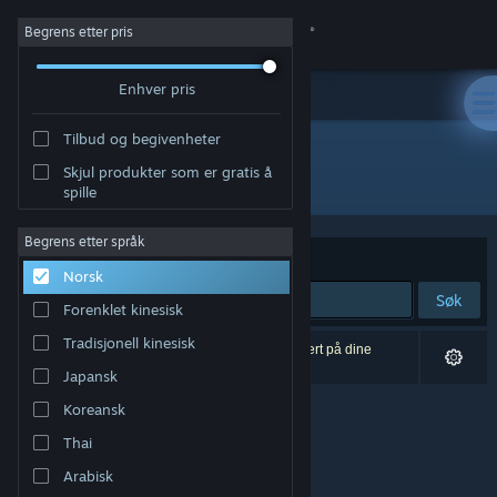
Logg inn
Begrens etter pris
Enhver pris
Butikk
Tilbud og begivenheter
Samfunn
Skjul produkter som er gratis å
Utvikler: VRotein
spille
Om
Begrens etter språk
Sorter etter
Relevans
Norsk
Kundestøtte
Søk
Forenklet kinesisk
Bytt språk
Tradisjonell kinesisk
0 treff på søket. 4 produkter er blitt utelukket basert på dine
innstillinger.
Japansk
Skaff deg Steam-appen på mobil
Koreansk
Vis skrivebordsversjon
Thai
Arabisk