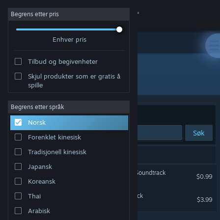
Logg inn
Begrens etter pris
Enhver pris
Butikk
Tilbud og begivenheter
Samfunn
Skjul produkter som er gratis å
Utvikler: Tom Stoffel
spille
Om
Begrens etter språk
Sorter etter
Relevans
Norsk
Kundestøtte
Søk
Forenklet kinesisk
Bytt språk
Tradisjonell kinesisk
2 treff på søket.
Japansk
Skaff deg Steam-appen på mobil
Blade Symphony Original Soundtrack
$0.99
Koreansk
Vis skrivebordsversjon
Galacide Original Soundtrack
Thai
$3.99
Arabisk