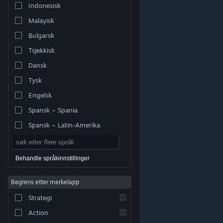
Indonesisk
Malayisk
Bulgarsk
Tsjekkisk
Dansk
Tysk
Engelsk
Spansk – Spania
Spansk – Latin-Amerika
Behandle språkinnstillinger
Begrens etter merkelapp
© Valve Corporation. Alle rettigheter reservert. Alle
varemerker tilhører sine respektive eiere i USA og andre
Strategi
land.
Retningslinjer for personvern
|
Juridisk
|
Tilgjengelighet
|
Steams abonnementsavtale
|
Refusjoner
|
Informasjonskapsler
Action