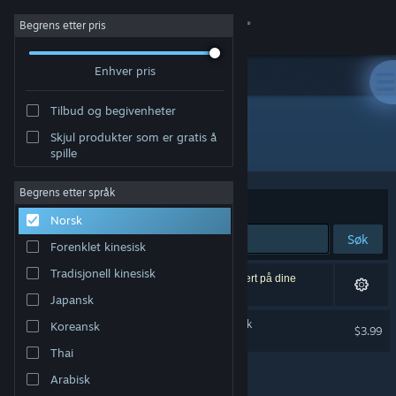
Logg inn
Begrens etter pris
Enhver pris
Butikk
Tilbud og begivenheter
Samfunn
Skjul produkter som er gratis å
Utvikler: Today's Games
spille
Om
Begrens etter språk
Sorter etter
Relevans
Norsk
Kundestøtte
Søk
Forenklet kinesisk
Bytt språk
Tradisjonell kinesisk
1 treff på søket. 2 produkter er blitt utelukket basert på dine
innstillinger.
Japansk
Skaff deg Steam-appen på mobil
ReSetna Official Soundtrack
Koreansk
$3.99
Vis skrivebordsversjon
Thai
Arabisk