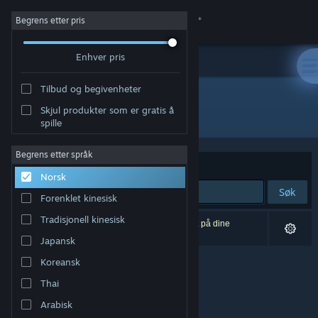
Logg inn
Begrens etter pris
Enhver pris
Butikk
Tilbud og begivenheter
Samfunn
Skjul produkter som er gratis å
Utvikler: Tobias Hendricks
spille
Om
Begrens etter språk
Sorter etter
Relevans
Norsk
Kundestøtte
Søk
Forenklet kinesisk
Bytt språk
Tradisjonell kinesisk
0 treff på søket. 1 produkt er blitt utelukket basert på dine
innstillinger.
Japansk
Skaff deg Steam-appen på mobil
Koreansk
Vis skrivebordsversjon
Thai
Arabisk