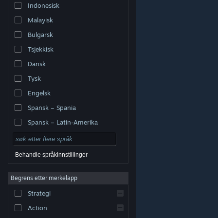
Indonesisk
Malayisk
Bulgarsk
Tsjekkisk
Dansk
Tysk
Engelsk
Spansk – Spania
Spansk – Latin-Amerika
Behandle språkinnstillinger
Begrens etter merkelapp
© Valve Corporation. Alle rettigheter reservert. Alle
varemerker tilhører sine respektive eiere i USA og andre
Strategi
land.
Retningslinjer for personvern
|
Juridisk
|
Tilgjengelighet
|
Steams abonnementsavtale
|
Refusjoner
|
Informasjonskapsler
Action