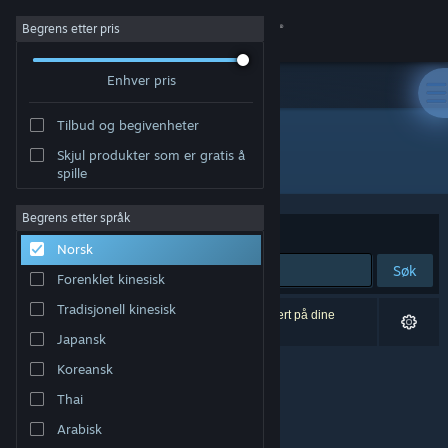
Logg inn
Begrens etter pris
Enhver pris
Butikk
Tilbud og begivenheter
Samfunn
Skjul produkter som er gratis å
Utvikler: Team Jade
spille
Om
Begrens etter språk
Sorter etter
Relevans
Norsk
Kundestøtte
Søk
Forenklet kinesisk
Bytt språk
Tradisjonell kinesisk
0 treff på søket. 2 produkter er blitt utelukket basert på dine
innstillinger.
Japansk
Skaff deg Steam-appen på mobil
Koreansk
Vis skrivebordsversjon
Thai
Arabisk