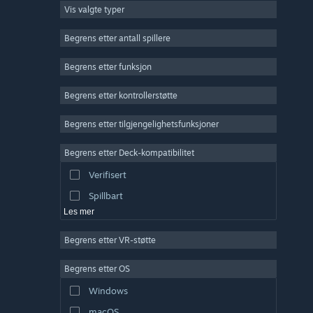
Vis valgte typer
Massivt flerspiller
Indie
Begrens etter antall spillere
Tidlig tilgang
Begrens etter funksjon
Lettbeint
Begrens etter kontrollerstøtte
Simulering
Racing
Begrens etter tilgjengelighetsfunksjoner
Sport
Begrens etter Deck-kompatibilitet
Videoproduksjon
Verifisert
Fotoredigering
Spillbart
Les mer
Begrens etter VR-støtte
Begrens etter OS
Windows
macOS