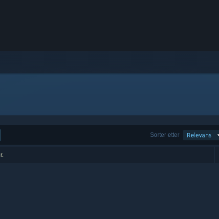
Sorter etter
Relevans
r.