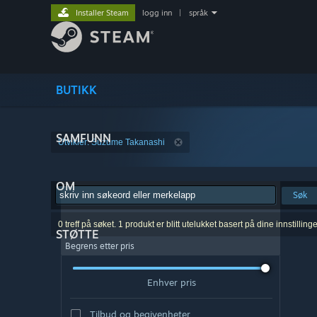
Installer Steam
logg inn
|
språk
BUTIKK
SAMFUNN
Utvikler: Suzume Takanashi
OM
Søk
0 treff på søket. 1 produkt er blitt utelukket basert på dine innstillinge
STØTTE
Begrens etter pris
Enhver pris
Tilbud og begivenheter