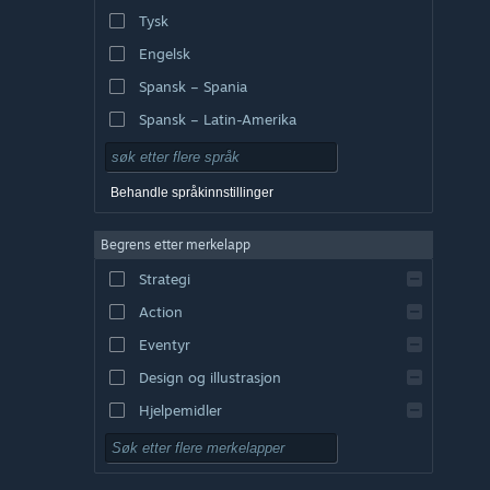
Tysk
Engelsk
Spansk – Spania
Spansk – Latin-Amerika
Behandle språkinnstillinger
Begrens etter merkelapp
Strategi
Action
Eventyr
Design og illustrasjon
Hjelpemidler
Gratis å spille
Rollespill