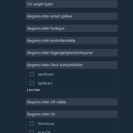
Vis valgte typer
Massivt flerspiller
Indie
Begrens etter antall spillere
Tidlig tilgang
Begrens etter funksjon
Lettbeint
Begrens etter kontrollerstøtte
Simulering
Racing
Begrens etter tilgjengelighetsfunksjoner
Sport
Begrens etter Deck-kompatibilitet
Videoproduksjon
Verifisert
Fotoredigering
Spillbart
Les mer
Begrens etter VR-støtte
Begrens etter OS
Windows
macOS