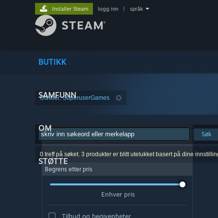
Installer Steam
logg inn
|
språk
BUTIKK
SAMFUNN
Utvikler: SuperuserGames
OM
Søk
0 treff på søket. 3 produkter er blitt utelukket basert på dine innstillin
STØTTE
Begrens etter pris
Enhver pris
Tilbud og begivenheter