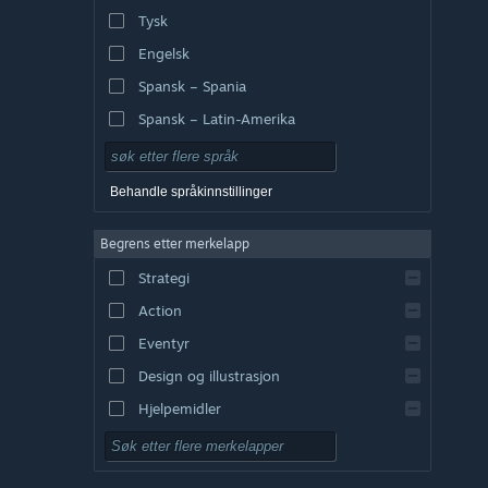
Tysk
Engelsk
Spansk – Spania
Spansk – Latin-Amerika
Behandle språkinnstillinger
Begrens etter merkelapp
Strategi
Action
Eventyr
Design og illustrasjon
Hjelpemidler
Gratis å spille
Rollespill