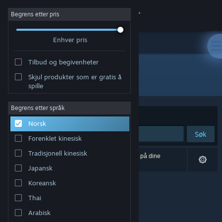
Logg inn
Begrens etter pris
Enhver pris
Butikk
Tilbud og begivenheter
Samfunn
Skjul produkter som er gratis å
Utvikler: StudioGoupil
spille
Om
Begrens etter språk
Sorter etter
Relevans
Norsk
Kundestøtte
Søk
Forenklet kinesisk
Bytt språk
Tradisjonell kinesisk
0 treff på søket. 1 produkt er blitt utelukket basert på dine
innstillinger.
Japansk
Skaff deg Steam-appen på mobil
Koreansk
Vis skrivebordsversjon
Thai
Arabisk