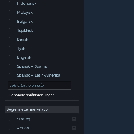
Indonesisk
Malayisk
Bulgarsk
Tsjekkisk
Dansk
Tysk
Engelsk
Spansk – Spania
Spansk – Latin-Amerika
Behandle språkinnstillinger
Begrens etter merkelapp
© Valve Corporation. Alle rettigheter reservert. Alle
varemerker tilhører sine respektive eiere i USA og andre
Strategi
land.
Retningslinjer for personvern
|
Juridisk
|
Tilgjengelighet
|
Steams abonnementsavtale
|
Refusjoner
|
Informasjonskapsler
Action