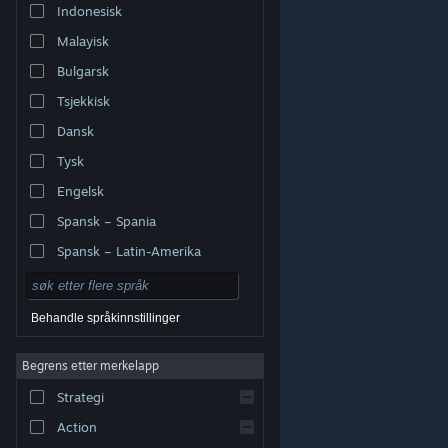
Indonesisk
Malayisk
Bulgarsk
Tsjekkisk
Dansk
Tysk
Engelsk
Spansk – Spania
Spansk – Latin-Amerika
Behandle språkinnstillinger
Begrens etter merkelapp
© Valve Corporation. Alle rettigheter reservert. Alle
varemerker tilhører sine respektive eiere i USA og andre
Strategi
land.
Retningslinjer for personvern
|
Juridisk
|
Tilgjengelighet
|
Steams abonnementsavtale
|
Refusjoner
|
Informasjonskapsler
Action