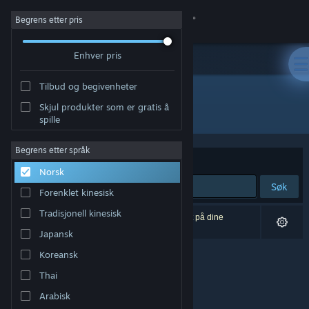
Logg inn
Begrens etter pris
Enhver pris
Butikk
Tilbud og begivenheter
Samfunn
Skjul produkter som er gratis å
Utvikler: Stratosphereoff
spille
Om
Begrens etter språk
Sorter etter
Relevans
Norsk
Kundestøtte
Søk
Forenklet kinesisk
Bytt språk
Tradisjonell kinesisk
0 treff på søket. 1 produkt er blitt utelukket basert på dine
innstillinger.
Japansk
Skaff deg Steam-appen på mobil
Koreansk
Vis skrivebordsversjon
Thai
Arabisk