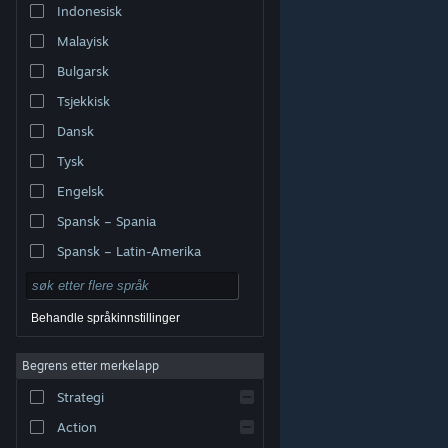
Indonesisk
Malayisk
Bulgarsk
Tsjekkisk
Dansk
Tysk
Engelsk
Spansk – Spania
Spansk – Latin-Amerika
Behandle språkinnstillinger
Begrens etter merkelapp
© Valve Corporation. Alle rettigheter reservert. Alle
varemerker tilhører sine respektive eiere i USA og andre
Strategi
land.
Retningslinjer for personvern
|
Juridisk
|
Tilgjengelighet
|
Steams abonnementsavtale
|
Refusjoner
|
Informasjonskapsler
Action